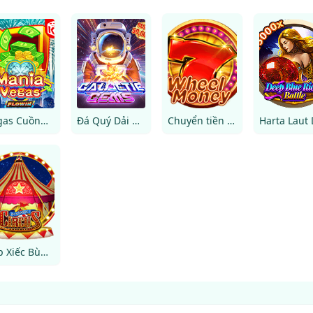
Vegas Cuồng Nhiệt
Đá Quý Dải Ngân Hà
Chuyển tiền lớn
Rạp Xiếc Bùng Nổ