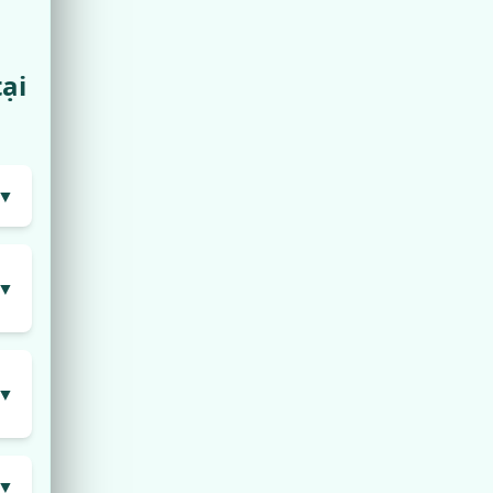
tại
▼
▼
▼
▼