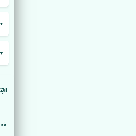
▼
▼
tại
rước