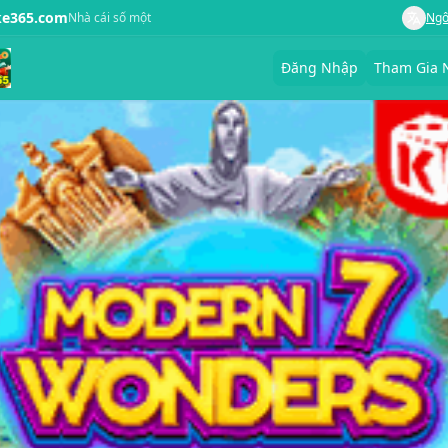
ke365.com
Nhà cái số một
Ngô
Đăng Nhập
Tham Gia 