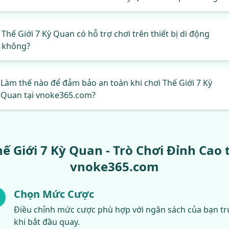
Thế Giới 7 Kỳ Quan có hỗ trợ chơi trên thiết bị di động
không?
Làm thế nào để đảm bảo an toàn khi chơi Thế Giới 7 Kỳ
Quan tại vnoke365.com?
ế Giới 7 Kỳ Quan - Trò Chơi Đỉnh Cao 
vnoke365.com
Chọn Mức Cược
Điều chỉnh mức cược phù hợp với ngân sách của bạn t
khi bắt đầu quay.