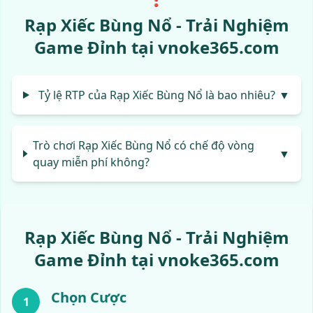
Rạp Xiếc Bùng Nổ - Trải Nghiệm
Game Đỉnh tại vnoke365.com
Tỷ lệ RTP của Rạp Xiếc Bùng Nổ là bao nhiêu?
▼
Trò chơi Rạp Xiếc Bùng Nổ có chế độ vòng
▼
quay miễn phí không?
Rạp Xiếc Bùng Nổ - Trải Nghiệm
Game Đỉnh tại vnoke365.com
Chọn Cược
1