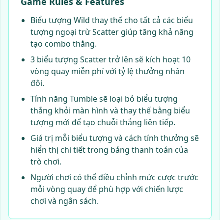
Game Rules & Features
Biểu tượng Wild thay thế cho tất cả các biểu
tượng ngoại trừ Scatter giúp tăng khả năng
tạo combo thắng.
3 biểu tượng Scatter trở lên sẽ kích hoạt 10
vòng quay miễn phí với tỷ lệ thưởng nhân
đôi.
Tính năng Tumble sẽ loại bỏ biểu tượng
thắng khỏi màn hình và thay thế bằng biểu
tượng mới để tạo chuỗi thắng liên tiếp.
Giá trị mỗi biểu tượng và cách tính thưởng sẽ
hiển thị chi tiết trong bảng thanh toán của
trò chơi.
Người chơi có thể điều chỉnh mức cược trước
mỗi vòng quay để phù hợp với chiến lược
chơi và ngân sách.