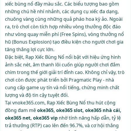
xiếc bùng nổ đầy màu sắc. Các biểu tượng bao gồm
những chú hề nhí nhảnh, các dụng cụ xiếc đa dạng,
chuông vàng cùng những quả pháo hoa kỳ ảo. Ngoài
ra, trò chơi còn tích hợp nhiều vòng thưởng độc đáo
như vòng quay miễn phí (Free Spins), vòng thưởng nổ
hũ (Bonus Explosion) tạo điều kiện cho người chơi gia
tăng thắng lợi cực lớn.
Đặc biệt, Rạp Xiếc Bùng Nổ nổi bật với hiệu ứng hình
ảnh sắc nét, âm thanh lôi cuốn giúp người chơi đắm
chìm trong thế giới giải trí đỉnh cao. Không chỉ vậy, trò
chơi còn được phát triển bởi Pragmatic Play - nhà
cung cấp game uy tín và nổi tiếng, chứng minh chất
lượng và độ tin cậy tuyệt đối.
Tại vnoke365.com, Rạp Xiếc Bùng Nổ thu hút cộng
đồng đam mê
oke365, oke365 slot, oke365 nhà cái,
oke365 net, oke365 vip
nhờ tính năng hấp dẫn, tỷ lệ
trả thưởng (RTP) cao lên đến 96.7%, và cơ hội thắng