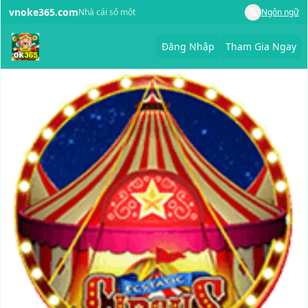
vnoke365.com
Nhà cái số một
Ngôn ngữ
Đăng Nhập
Tham Gia Ngay