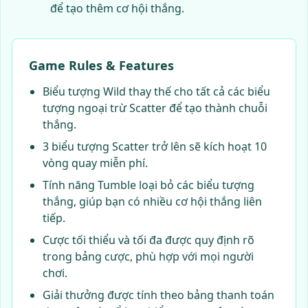
để tạo thêm cơ hội thắng.
Game Rules & Features
Biểu tượng Wild thay thế cho tất cả các biểu
tượng ngoại trừ Scatter để tạo thành chuỗi
thắng.
3 biểu tượng Scatter trở lên sẽ kích hoạt 10
vòng quay miễn phí.
Tính năng Tumble loại bỏ các biểu tượng
thắng, giúp bạn có nhiều cơ hội thắng liên
tiếp.
Cược tối thiểu và tối đa được quy định rõ
trong bảng cược, phù hợp với mọi người
chơi.
Giải thưởng được tính theo bảng thanh toán