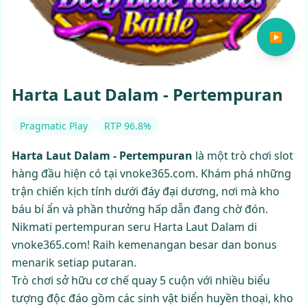
▶
Harta Laut Dalam - Pertempuran
Pragmatic Play
RTP 96.8%
Harta Laut Dalam - Pertempuran
là một trò chơi slot
hàng đầu hiện có tại vnoke365.com. Khám phá những
trận chiến kịch tính dưới đáy đại dương, nơi mà kho
báu bí ẩn và phần thưởng hấp dẫn đang chờ đón.
Nikmati pertempuran seru Harta Laut Dalam di
vnoke365.com! Raih kemenangan besar dan bonus
menarik setiap putaran.
Trò chơi sở hữu cơ chế quay 5 cuộn với nhiều biểu
tượng độc đáo gồm các sinh vật biển huyền thoại, kho