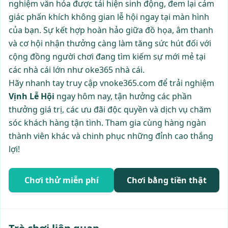
nghiệm văn hóa được tái hiện sinh động, đem lại cảm
giác phấn khích không gian lễ hội ngay tại màn hình
của bạn. Sự kết hợp hoàn hảo giữa đồ họa, âm thanh
và cơ hội nhận thưởng càng làm tăng sức hút đối với
cộng đồng người chơi đang tìm kiếm sự mới mẻ tại
các nhà cái lớn như oke365 nhà cái.
Hãy nhanh tay truy cập vnoke365.com để trải nghiệm
Vịnh Lễ Hội
ngay hôm nay, tận hưởng các phần
thưởng giá trị, các ưu đãi độc quyền và dịch vụ chăm
sóc khách hàng tận tình. Tham gia cùng hàng ngàn
thành viên khác và chinh phục những đỉnh cao thắng
lợi!
Chơi thử miễn phí
Chơi bằng tiền thật