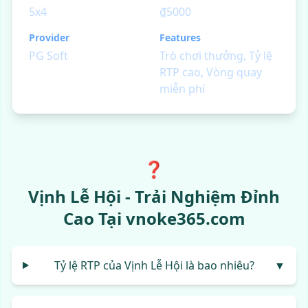
5x4
₫5000
Provider
Features
PG Soft
Trò chơi thưởng, Tỷ lệ
RTP cao, Vòng quay
miễn phí
❓
Vịnh Lễ Hội - Trải Nghiệm Đỉnh
Cao Tại vnoke365.com
Tỷ lệ RTP của Vịnh Lễ Hội là bao nhiêu?
▼