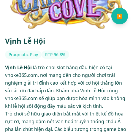
▶
Vịnh Lễ Hội
Pragmatic Play
RTP 96.8%
Vịnh Lễ Hội
là trò chơi slot hàng đầu hiện có tại
vnoke365.com, nơi mang đến cho người chơi trải
nghiệm giải trí đỉnh cao kết hợp với cơ hội thắng lớn
và các ưu đãi hấp dẫn. Khám phá Vịnh Lễ Hội cùng
vnoke365.com sẽ giúp bạn được hòa mình vào không
khí lễ hội sôi động đầy màu sắc và kịch tính.
Trò chơi sở hữu giao diện bắt mắt với thiết kế đồ họa
rực rỡ, mang đậm nét văn hoá truyền thống châu Á
pha lẫn chút hiện đại. Các biểu tượng trong game bao