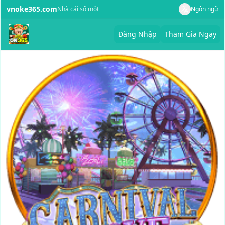
vnoke365.com
Nhà cái số một
Ngôn ngữ
Đăng Nhập
Tham Gia Ngay