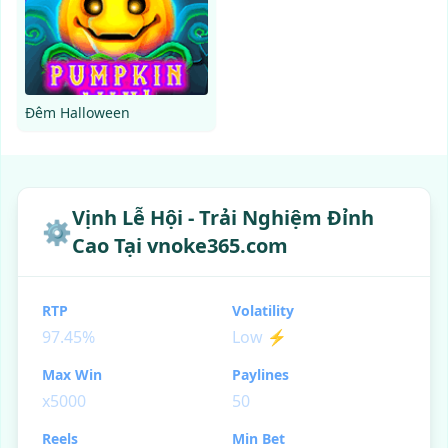
Đêm Halloween
Vịnh Lễ Hội - Trải Nghiệm Đỉnh
⚙️
Cao Tại vnoke365.com
RTP
Volatility
97.45%
Low ⚡
Max Win
Paylines
x5000
50
Reels
Min Bet