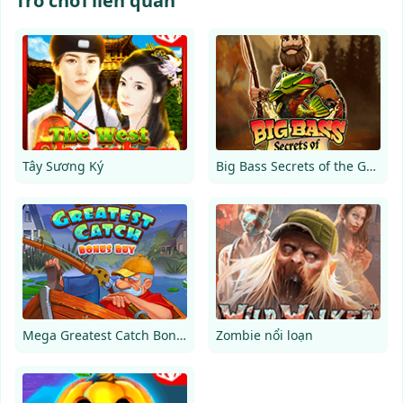
Trò chơi liên quan
Tây Sương Ký
Big Bass Secrets of the Golden Lake
Mega Greatest Catch Bonus Buy
Zombie nổi loạn