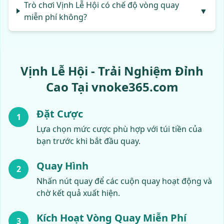
Trò chơi Vịnh Lễ Hội có chế độ vòng quay
▼
miễn phí không?
Vịnh Lễ Hội - Trải Nghiệm Đỉnh
Cao Tại vnoke365.com
Đặt Cược
1
Lựa chọn mức cược phù hợp với túi tiền của
bạn trước khi bắt đầu quay.
Quay Hình
2
Nhấn nút quay để các cuộn quay hoạt động và
chờ kết quả xuất hiện.
Kích Hoạt Vòng Quay Miễn Phí
3