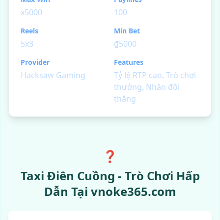
x5000
100
Reels
Min Bet
5x3
₫5000
Provider
Features
Hacksaw Gaming
Tỷ lệ RTP cao, Trò chơi
thưởng, Nhân đôi
thắng
❓
Taxi Điên Cuồng - Trò Chơi Hấp
Dẫn Tại vnoke365.com