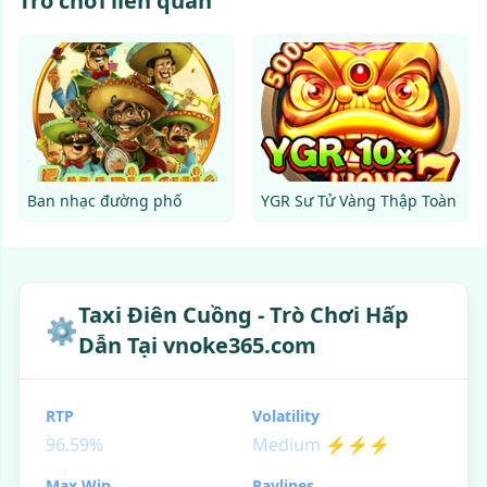
Trò chơi liên quan
Ban nhạc đường phố
YGR Sư Tử Vàng Thập Toàn
Taxi Điên Cuồng - Trò Chơi Hấp
⚙️
Dẫn Tại vnoke365.com
RTP
Volatility
96.59%
Medium ⚡⚡⚡
Max Win
Paylines