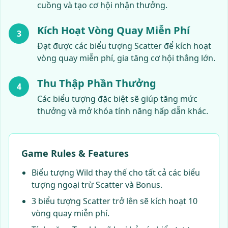
cuồng và tạo cơ hội nhận thưởng.
Kích Hoạt Vòng Quay Miễn Phí
3
Đạt được các biểu tượng Scatter để kích hoạt
vòng quay miễn phí, gia tăng cơ hội thắng lớn.
Thu Thập Phần Thưởng
4
Các biểu tượng đặc biệt sẽ giúp tăng mức
thưởng và mở khóa tính năng hấp dẫn khác.
Game Rules & Features
Biểu tượng Wild thay thế cho tất cả các biểu
tượng ngoại trừ Scatter và Bonus.
3 biểu tượng Scatter trở lên sẽ kích hoạt 10
vòng quay miễn phí.