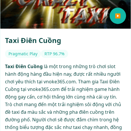
▶
Taxi Điên Cuồng
Pragmatic Play
RTP 96.7%
Taxi Điên Cuồng
là một trong những trò chơi slot
hành động hàng đầu hiện nay, được rất nhiều người
chơi yêu thích tại vnoke365.com. Tham gia Taxi Điên
Cuồng tại vnoke365.com để trải nghiệm game hành
động gay cấn, cơ hội thắng lớn cùng nhà cái uy tín.
Trò chơi mang đến một trải nghiệm sôi động với chủ
đề taxi đa màu sắc và những pha điên cuồng trên
đường phố. Người chơi sẽ được đắm chìm trong hệ
thống biểu tượng đặc sắc như taxi chạy nhanh, đồng