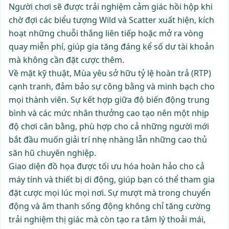
Người chơi sẽ được trải nghiệm cảm giác hồi hộp khi
chờ đợi các biểu tượng Wild và Scatter xuất hiện, kích
hoạt những chuỗi thắng liên tiếp hoặc mở ra vòng
quay miễn phí, giúp gia tăng đáng kể số dư tài khoản
mà không cần đặt cược thêm.
Về mặt kỹ thuật, Mùa yêu sở hữu tỷ lệ hoàn trả (RTP)
cạnh tranh, đảm bảo sự công bằng và minh bạch cho
mọi thành viên. Sự kết hợp giữa độ biến động trung
bình và các mức nhân thưởng cao tạo nên một nhịp
độ chơi cân bằng, phù hợp cho cả những người mới
bắt đầu muốn giải trí nhẹ nhàng lẫn những cao thủ
săn hũ chuyên nghiệp.
Giao diện đồ họa được tối ưu hóa hoàn hảo cho cả
máy tính và thiết bị di động, giúp bạn có thể tham gia
đặt cược mọi lúc mọi nơi. Sự mượt mà trong chuyển
động và âm thanh sống động không chỉ tăng cường
trải nghiệm thị giác mà còn tạo ra tâm lý thoải mái,