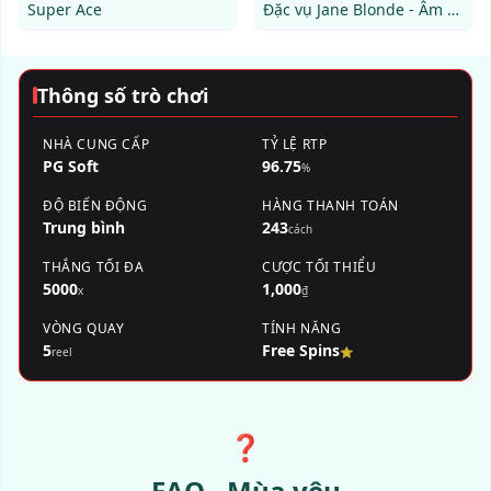
Super Ace
Đặc vụ Jane Blonde - Âm thanh tối đa
Thông số trò chơi
NHÀ CUNG CẤP
TỶ LỆ RTP
PG Soft
96.75
%
ĐỘ BIẾN ĐỘNG
HÀNG THANH TOÁN
Trung bình
243
cách
THẮNG TỐI ĐA
CƯỢC TỐI THIỂU
5000
1,000
x
₫
VÒNG QUAY
TÍNH NĂNG
5
Free Spins
reel
⭐
❓
FAQ - Mùa yêu