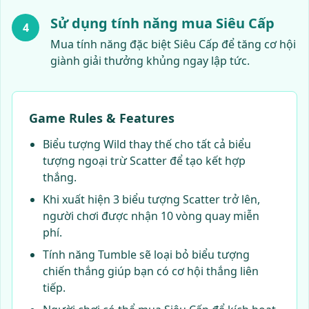
Sử dụng tính năng mua Siêu Cấp
4
Mua tính năng đặc biệt Siêu Cấp để tăng cơ hội
giành giải thưởng khủng ngay lập tức.
Game Rules & Features
Biểu tượng Wild thay thế cho tất cả biểu
tượng ngoại trừ Scatter để tạo kết hợp
thắng.
Khi xuất hiện 3 biểu tượng Scatter trở lên,
người chơi được nhận 10 vòng quay miễn
phí.
Tính năng Tumble sẽ loại bỏ biểu tượng
chiến thắng giúp bạn có cơ hội thắng liên
tiếp.