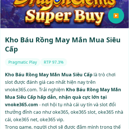
▶
Kho Báu Rồng May Mắn Mua Siêu
Cấp
Pragmatic Play
RTP 97.3%
Kho Báu Rồng May Mắn Mua Siêu Cấp
là trò chơi
slot được đánh giá cao nhất hiện nay trên
vnoke365.com. Trải nghiệm
Kho Báu Rồng May Mắn
Mua Siêu Cấp hấp dẫn, nhận quà cực lớn tại
vnoke365.com
- nơi hội tụ nhà cái uy tín và slot đổi
thưởng đỉnh cao như oke365, oke365 slot, oke365 nhà
cái, oke365 net, oke365 vip.
Trong game, người chơi sẽ được đắm mình trong thế