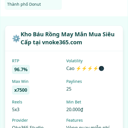
Thành phố Donut
Kho Báu Rồng May Mắn Mua Siêu
⚙️
Cấp tại vnoke365.com
RTP
Volatility
Cao ⚡⚡⚡⚡🌑
96.7%
Max Win
Paylines
25
x7500
Reels
Min Bet
5x3
20.000₫
Provider
Features
Oke365 Studio
Vòng quay miễn phí,