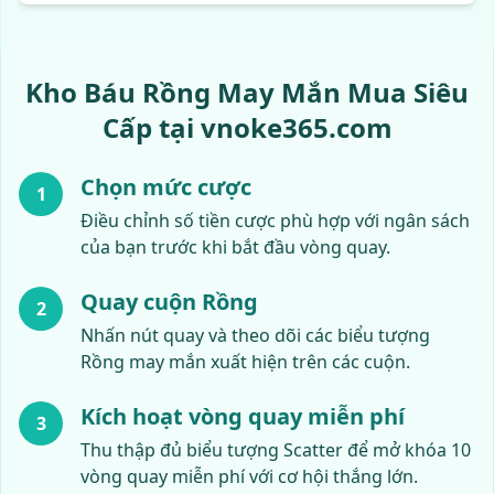
Kho Báu Rồng May Mắn Mua Siêu
Cấp tại vnoke365.com
Chọn mức cược
1
Điều chỉnh số tiền cược phù hợp với ngân sách
của bạn trước khi bắt đầu vòng quay.
Quay cuộn Rồng
2
Nhấn nút quay và theo dõi các biểu tượng
Rồng may mắn xuất hiện trên các cuộn.
Kích hoạt vòng quay miễn phí
3
Thu thập đủ biểu tượng Scatter để mở khóa 10
vòng quay miễn phí với cơ hội thắng lớn.