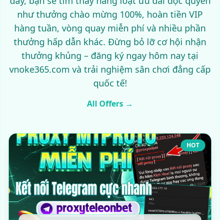
đây, bạn sẽ tìm thấy hàng loạt ưu đãi độc quyền
như thưởng chào mừng 100%, hoàn tiền VIP
hàng tuần, vòng quay miễn phí và nhiều phần
thưởng hấp dẫn khác. Đừng bỏ lỡ cơ hội nhận
thưởng khủng – đăng ký ngay hôm nay tại
vnoke365.com và trải nghiệm sân chơi đẳng cấp
quốc tế!
All Offers →
HOT