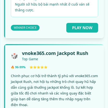
Người sở hữu bộ bài mạnh nhất ở cuối ván sẽ
thắng cược.
PLAY NOW
WINNER CHOICE
vnoke365.com Jackpot Rush
🎲
Top Game
🔥 96-99%
⭐⭐⭐⭐⭐
Chinh phục cơ hội trở thành tỷ phú với vnoke365.com
Jackpot Rush, nơi hội tụ những trò chơi quay hũ hấp
dẫn cùng giải thưởng jackpot khổng lồ. Sự kết hợp
giữa tốc độ chơi nhanh và các vòng quay đặc biệt
giúp bạn dễ dàng tăng thêm thu nhập ngay trên
điện thoại.