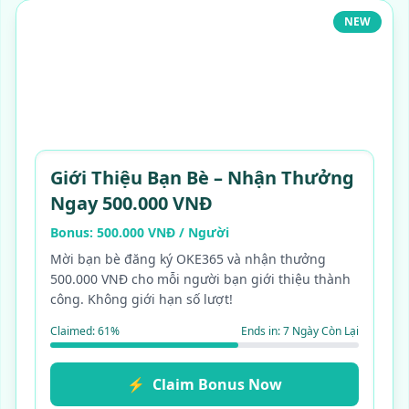
NEW
Giới Thiệu Bạn Bè – Nhận Thưởng
Ngay 500.000 VNĐ
Bonus: 500.000 VNĐ / Người
Mời bạn bè đăng ký OKE365 và nhận thưởng
500.000 VNĐ cho mỗi người bạn giới thiệu thành
công. Không giới hạn số lượt!
Claimed: 61%
Ends in: 7 Ngày Còn Lại
⚡
Claim Bonus Now