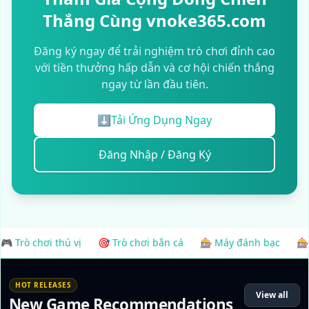
Thắng Cùng vnoke365.com
Đăng ký ngay để trải nghiệm trò chơi đỉnh cao
với tiền thưởng hấp dẫn và cơ hội chiến thắng
ngay từ lần đầu tiên.
⬇️
Tải Ứng Dụng Ngay
Đăng Nhập / Đăng Ký
🎮 Trò chơi thú vị
🎯 Trò chơi bắn cá
🎰 Máy đánh bạc
🎰
HOT RELEASES
View all
New Game Recommendations