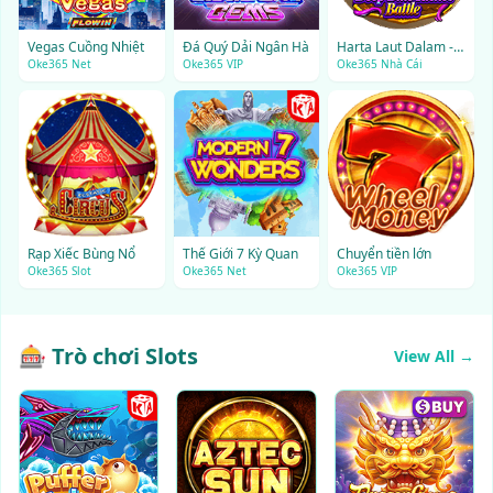
Vegas Cuồng Nhiệt
Đá Quý Dải Ngân Hà
Harta Laut Dalam - Pertempuran
Oke365 Net
Oke365 VIP
Oke365 Nhà Cái
Rạp Xiếc Bùng Nổ
Thế Giới 7 Kỳ Quan
Chuyển tiền lớn
Oke365 Slot
Oke365 Net
Oke365 VIP
🎰 Trò chơi Slots
View All →