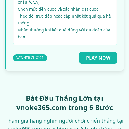
châu Á, v.v).
Chọn mức tiền cược và xác nhận đặt cược.
Theo dõi trực tiếp hoặc cập nhật kết quả qua hệ
thống.
Nhận thưởng khi kết quả đúng với dự đoán của
bạn.
PLAY NOW
WINNER CHOICE
Bắt Đầu Thắng Lớn tại
vnoke365.com trong 6 Bước
Tham gia hàng nghìn người chơi chiến thắng tại
vnoke365.com ngay hôm nay. Nhanh chóng, an