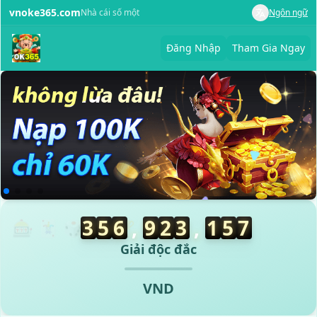
vnoke365.com
Nhà cái số một
Ngôn ngữ
Đăng Nhập
Tham Gia Ngay
Trúng lớn cùng Oke365 Slot
3
5
6
,
8
5
6
,
3
1
5
🎰 🃏 🎲 💰 🏆
Giải độc đắc
VND