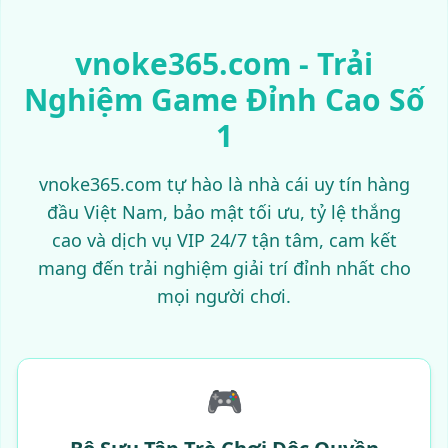
vnoke365.com - Trải
Nghiệm Game Đỉnh Cao Số
1
vnoke365.com tự hào là nhà cái uy tín hàng
đầu Việt Nam, bảo mật tối ưu, tỷ lệ thắng
cao và dịch vụ VIP 24/7 tận tâm, cam kết
mang đến trải nghiệm giải trí đỉnh nhất cho
mọi người chơi.
🎮