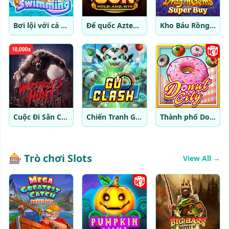
Bơi lội với cá nóc
Đế quốc Aztec - Tập hồng vận
Kho Báu Rồng May Mắn Mua Siêu Cấp
Cuộc Đi Săn Của Người Sói
Chiến Tranh Gấu
Thành phố Donut
🎰 Trò chơi Slots
View All →