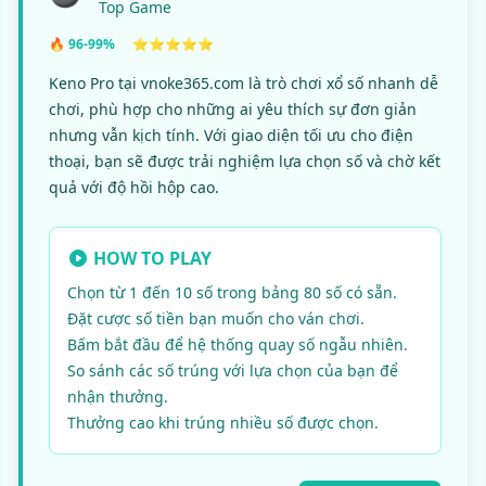
Top Game
🔥 96-99%
⭐⭐⭐⭐⭐
Keno Pro tại vnoke365.com là trò chơi xổ số nhanh dễ
chơi, phù hợp cho những ai yêu thích sự đơn giản
nhưng vẫn kịch tính. Với giao diện tối ưu cho điện
thoại, bạn sẽ được trải nghiệm lựa chọn số và chờ kết
quả với độ hồi hộp cao.
HOW TO PLAY
Chọn từ 1 đến 10 số trong bảng 80 số có sẵn.
Đặt cược số tiền bạn muốn cho ván chơi.
Bấm bắt đầu để hệ thống quay số ngẫu nhiên.
So sánh các số trúng với lựa chọn của bạn để
nhận thưởng.
Thưởng cao khi trúng nhiều số được chọn.